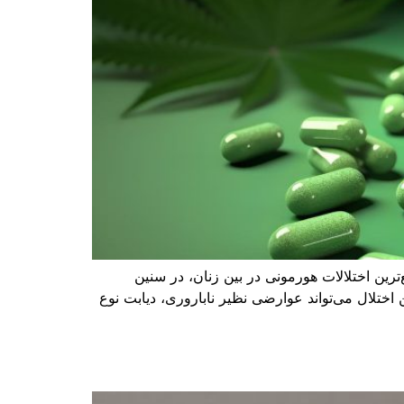
هبود علائم کیست تخمدان (PCOS) مقدمهسندرم کیست تخمدان (PCOS) یکی از شایع‌ترین اختلالات هورمونی در بین زنان، در سنین
ختلال می‌تواند عوارضی نظیر ناباروری، دیابت نوع